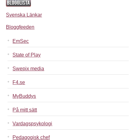
Svenska Länkar
Bloggfeeden
EmSec
State of Play
Swepix media
F4.se
MyBuddys
På mitt sätt
Vardagspsykologi
Pedagogisk chef