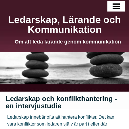
HEM
Ledarskap, Lärande och
BLOGG
Kommunikation
LÄNGRE TEXTER
Om att leda lärande genom kommunikation
OM MIG
KONTAKT
Ledarskap och konflikthantering -
en intervjustudie
Ledarskap innebär ofta att hantera konflikter. Det kan
vara konflikter som ledaren själv är part i eller där