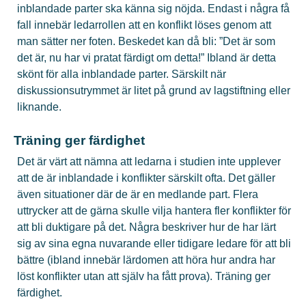
inblandade parter ska känna sig nöjda. Endast i några få
fall innebär ledarrollen att en konflikt löses genom att
man sätter ner foten. Beskedet kan då bli: ”Det är som
det är, nu har vi pratat färdigt om detta!” Ibland är detta
skönt för alla inblandade parter. Särskilt när
diskussionsutrymmet är litet på grund av lagstiftning eller
liknande.
Träning ger färdighet
Det är värt att nämna att ledarna i studien inte upplever
att de är inblandade i konflikter särskilt ofta. Det gäller
även situationer där de är en medlande part. Flera
uttrycker att de gärna skulle vilja hantera fler konflikter för
att bli duktigare på det. Några beskriver hur de har lärt
sig av sina egna nuvarande eller tidigare ledare för att bli
bättre (ibland innebär lärdomen att höra hur andra har
löst konflikter utan att själv ha fått prova). Träning ger
färdighet.