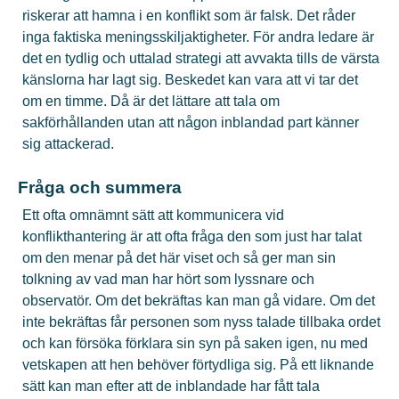
riskerar att hamna i en konflikt som är falsk. Det råder
inga faktiska meningsskiljaktigheter. För andra ledare är
det en tydlig och uttalad strategi att avvakta tills de värsta
känslorna har lagt sig. Beskedet kan vara att vi tar det
om en timme. Då är det lättare att tala om
sakförhållanden utan att någon inblandad part känner
sig attackerad.
Fråga och summera
Ett ofta omnämnt sätt att kommunicera vid
konflikthantering är att ofta fråga den som just har talat
om den menar på det här viset och så ger man sin
tolkning av vad man har hört som lyssnare och
observatör. Om det bekräftas kan man gå vidare. Om det
inte bekräftas får personen som nyss talade tillbaka ordet
och kan försöka förklara sin syn på saken igen, nu med
vetskapen att hen behöver förtydliga sig. På ett liknande
sätt kan man efter att de inblandade har fått tala