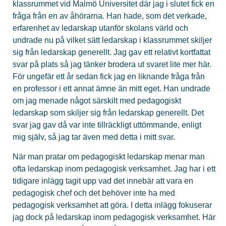
klassrummet vid Malmö Universitet där jag i slutet fick en
fråga från en av åhörarna. Han hade, som det verkade,
erfarenhet av ledarskap utanför skolans värld och
undrade nu på vilket sätt ledarskap i klassrummet skiljer
sig från ledarskap generellt. Jag gav ett relativt kortfattat
svar på plats så jag tänker brodera ut svaret lite mer här.
För ungefär ett år sedan fick jag en liknande fråga från
en professor i ett annat ämne än mitt eget. Han undrade
om jag menade något särskilt med pedagogiskt
ledarskap som skiljer sig från ledarskap generellt. Det
svar jag gav då var inte tillräckligt uttömmande, enligt
mig själv, så jag tar även med detta i mitt svar.
När man pratar om pedagogiskt ledarskap menar man
ofta ledarskap inom pedagogisk verksamhet. Jag har i ett
tidigare inlägg tagit upp vad det innebär att vara en
pedagogisk chef och det behöver inte ha med
pedagogisk verksamhet att göra. I detta inlägg fokuserar
jag dock på ledarskap inom pedagogisk verksamhet. Här