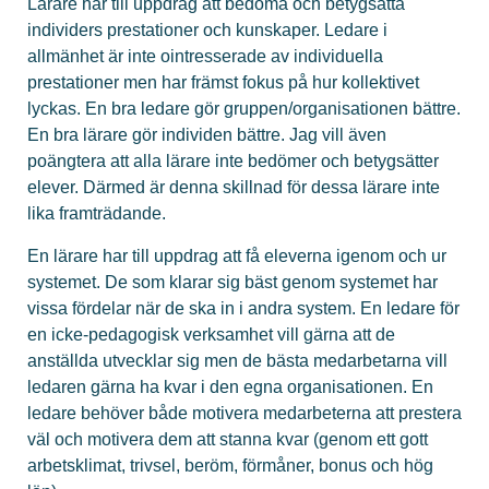
Lärare har till uppdrag att bedöma och betygsätta
individers prestationer och kunskaper. Ledare i
allmänhet är inte ointresserade av individuella
prestationer men har främst fokus på hur kollektivet
lyckas. En bra ledare gör gruppen/organisationen bättre.
En bra lärare gör individen bättre. Jag vill även
poängtera att alla lärare inte bedömer och betygsätter
elever. Därmed är denna skillnad för dessa lärare inte
lika framträdande.
En lärare har till uppdrag att få eleverna igenom och ur
systemet. De som klarar sig bäst genom systemet har
vissa fördelar när de ska in i andra system. En ledare för
en icke-pedagogisk verksamhet vill gärna att de
anställda utvecklar sig men de bästa medarbetarna vill
ledaren gärna ha kvar i den egna organisationen. En
ledare behöver både motivera medarbeterna att prestera
väl och motivera dem att stanna kvar (genom ett gott
arbetsklimat, trivsel, beröm, förmåner, bonus och hög