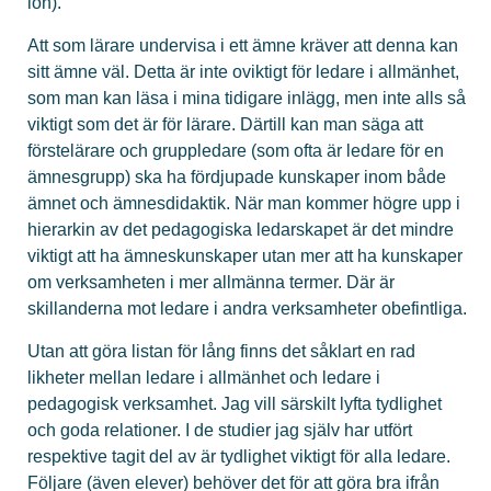
lön).
Att som lärare undervisa i ett ämne kräver att denna kan
sitt ämne väl. Detta är inte oviktigt för ledare i allmänhet,
som man kan läsa i mina tidigare inlägg, men inte alls så
viktigt som det är för lärare. Därtill kan man säga att
förstelärare och gruppledare (som ofta är ledare för en
ämnesgrupp) ska ha fördjupade kunskaper inom både
ämnet och ämnesdidaktik. När man kommer högre upp i
hierarkin av det pedagogiska ledarskapet är det mindre
viktigt att ha ämneskunskaper utan mer att ha kunskaper
om verksamheten i mer allmänna termer. Där är
skillanderna mot ledare i andra verksamheter obefintliga.
Utan att göra listan för lång finns det såklart en rad
likheter mellan ledare i allmänhet och ledare i
pedagogisk verksamhet. Jag vill särskilt lyfta tydlighet
och goda relationer. I de studier jag själv har utfört
respektive tagit del av är tydlighet viktigt för alla ledare.
Följare (även elever) behöver det för att göra bra ifrån