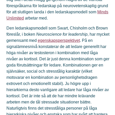
förespråkarna för ledarskap på neurovetenskaplig grund
för att slutligen landa i den ledarskapsmodell som
Minds
Unlimited
arbetar med.
Den ledarskapsmodell som Swart, Chisholm och Brown
föreslår, i boken
Neuroscience for leadership
, har mycket
gemensamt med
egenskapsperspektivet
. På en
signalämnesnivå konstaterar de att ledare generellt har
höga nivåer av testosteron i kombination med låga
nivåer av kortisol. Det är just denna kombination som ger
goda förutsättningar för ledare. Kombinationen ger en
självsäker, social och stresstålig karaktär (vilket
motsvarar en kombination av personlighetsdragen
extrovert och emotionellt stabil). Ju högre upp i
hierarkierna desto vanligare att ledare har låga nivåer av
kortisol. Det är inte så att de har mindre krävande
arbeten men de tål stressade situationer bättre.
Naturligtvis finns det stresståliga personer på låga
hierarkiska nivåer och enstaka som har svårt att hantera