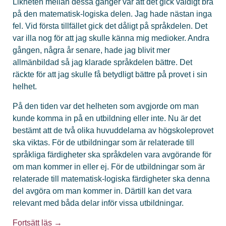
Likheten mellan dessa gånger var att det gick väldigt bra
på den matematisk-logiska delen. Jag hade nästan inga
fel. Vid första tillfället gick det dåligt på språkdelen. Det
var illa nog för att jag skulle känna mig medioker. Andra
gången, några år senare, hade jag blivit mer
allmänbildad så jag klarade språkdelen bättre. Det
räckte för att jag skulle få betydligt bättre på provet i sin
helhet.
På den tiden var det helheten som avgjorde om man
kunde komma in på en utbildning eller inte. Nu är det
bestämt att de två olika huvuddelarna av högskoleprovet
ska viktas. För de utbildningar som är relaterade till
språkliga färdigheter ska språkdelen vara avgörande för
om man kommer in eller ej. För de utbildningar som är
relaterade till matematisk-logiska färdigheter ska denna
del avgöra om man kommer in. Därtill kan det vara
relevant med båda delar inför vissa utbildningar.
Fortsätt läs →