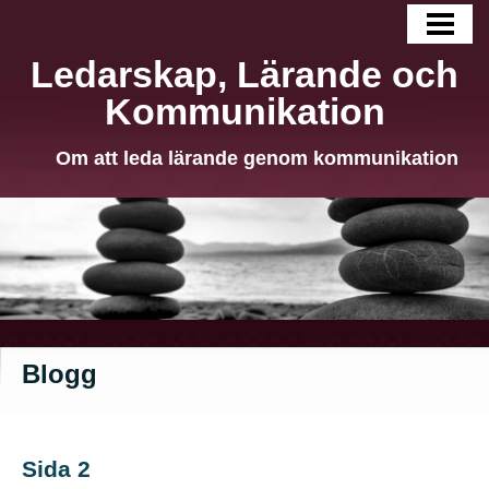
HEM
Ledarskap, Lärande och
BLOGG
Kommunikation
LÄNGRE TEXTER
Om att leda lärande genom kommunikation
OM MIG
KONTAKT
Blogg
Sida 2