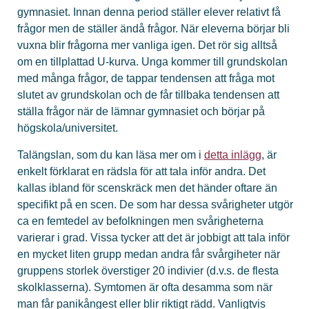
gymnasiet. Innan denna period ställer elever relativt få
frågor men de ställer ändå frågor. När eleverna börjar bli
vuxna blir frågorna mer vanliga igen. Det rör sig alltså
om en tillplattad U-kurva. Unga kommer till grundskolan
med många frågor, de tappar tendensen att fråga mot
slutet av grundskolan och de får tillbaka tendensen att
ställa frågor när de lämnar gymnasiet och börjar på
högskola/universitet.
Talängslan, som du kan läsa mer om i
detta inlägg
, är
enkelt förklarat en rädsla för att tala inför andra. Det
kallas ibland för scenskräck men det händer oftare än
specifikt på en scen. De som har dessa svårigheter utgör
ca en femtedel av befolkningen men svårigheterna
varierar i grad. Vissa tycker att det är jobbigt att tala inför
en mycket liten grupp medan andra får svårgiheter när
gruppens storlek överstiger 20 indivier (d.v.s. de flesta
skolklasserna). Symtomen är ofta desamma som när
man får panikångest eller blir riktigt rädd. Vanligtvis