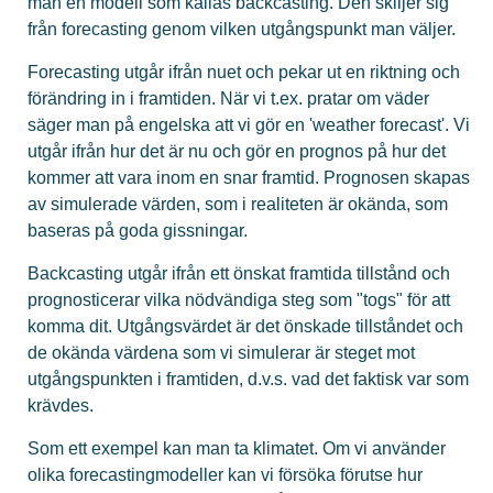
man en modell som kallas backcasting. Den skiljer sig
från forecasting genom vilken utgångspunkt man väljer.
Forecasting utgår ifrån nuet och pekar ut en riktning och
förändring in i framtiden. När vi t.ex. pratar om väder
säger man på engelska att vi gör en 'weather forecast'. Vi
utgår ifrån hur det är nu och gör en prognos på hur det
kommer att vara inom en snar framtid. Prognosen skapas
av simulerade värden, som i realiteten är okända, som
baseras på goda gissningar.
Backcasting utgår ifrån ett önskat framtida tillstånd och
prognosticerar vilka nödvändiga steg som "togs" för att
komma dit. Utgångsvärdet är det önskade tillståndet och
de okända värdena som vi simulerar är steget mot
utgångspunkten i framtiden, d.v.s. vad det faktisk var som
krävdes.
Som ett exempel kan man ta klimatet. Om vi använder
olika forecastingmodeller kan vi försöka förutse hur